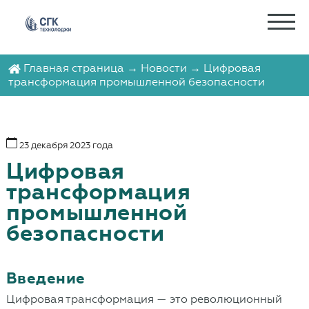
Главная страница
→
Новости
→ Цифровая
трансформация промышленной безопасности
23 декабря 2023 года
Цифровая
трансформация
промышленной
безопасности
Введение
Цифровая трансформация — это революционный