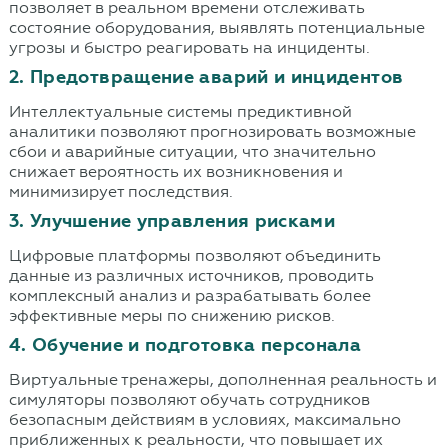
позволяет в реальном времени отслеживать
состояние оборудования, выявлять потенциальные
угрозы и быстро реагировать на инциденты.
2. Предотвращение аварий и инцидентов
Интеллектуальные системы предиктивной
аналитики позволяют прогнозировать возможные
сбои и аварийные ситуации, что значительно
снижает вероятность их возникновения и
минимизирует последствия.
3. Улучшение управления рисками
Цифровые платформы позволяют объединить
данные из различных источников, проводить
комплексный анализ и разрабатывать более
эффективные меры по снижению рисков.
4. Обучение и подготовка персонала
Виртуальные тренажеры, дополненная реальность и
симуляторы позволяют обучать сотрудников
безопасным действиям в условиях, максимально
приближенных к реальности, что повышает их