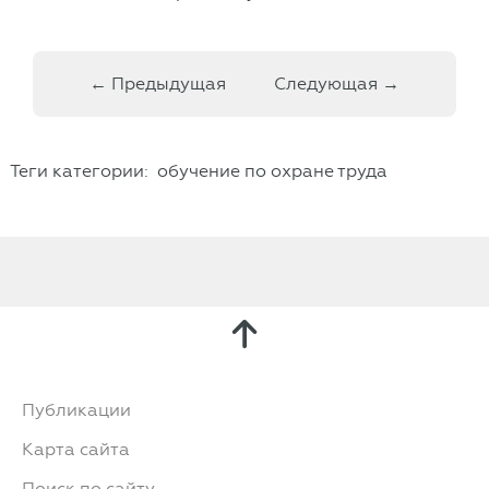
← Предыдущая
Следующая →
Теги категории:
обучение по охране труда
Публикации
Карта сайта
Поиск по сайту