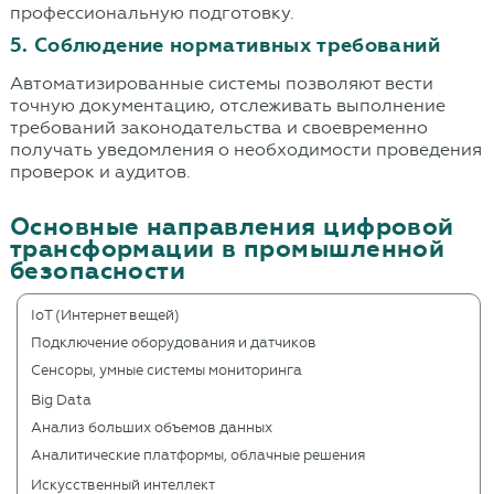
профессиональную подготовку.
5. Соблюдение нормативных требований
Автоматизированные системы позволяют вести
точную документацию, отслеживать выполнение
требований законодательства и своевременно
получать уведомления о необходимости проведения
проверок и аудитов.
Основные направления цифровой
трансформации в промышленной
безопасности
IoT (Интернет вещей)
Подключение оборудования и датчиков
Сенсоры, умные системы мониторинга
Big Data
Анализ больших объемов данных
Аналитические платформы, облачные решения
Искусственный интеллект