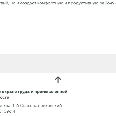
твий, но и создает комфортную и продуктивную рабочую
 охране труда и промышленной
ости
осква, 1-й Спасоналивковский
 109с14