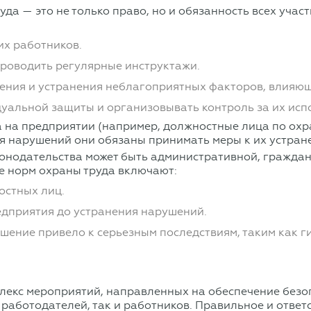
уда — это не только право, но и обязанность всех уча
их работников.
проводить регулярные инструктажи.
ления и устранения неблагоприятных факторов, влияющ
уальной защиты и организовывать контроль за их исп
 на предприятии (например, должностные лица по охран
я нарушений они обязаны принимать меры к их устран
конодательства может быть административной, гражда
 норм охраны труда включают:
остных лиц.
дприятия до устранения нарушений.
ушение привело к серьезным последствиям, таким как г
лекс мероприятий, направленных на обеспечение безо
к работодателей, так и работников. Правильное и отве