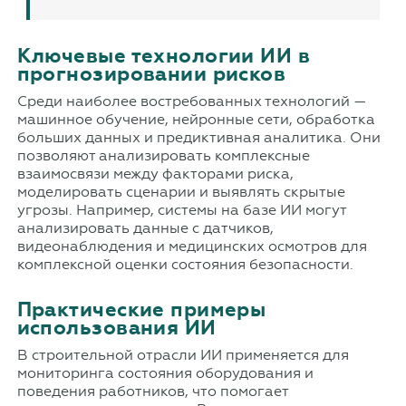
Ключевые технологии ИИ в
прогнозировании рисков
Среди наиболее востребованных технологий —
машинное обучение, нейронные сети, обработка
больших данных и предиктивная аналитика. Они
позволяют анализировать комплексные
взаимосвязи между факторами риска,
моделировать сценарии и выявлять скрытые
угрозы. Например, системы на базе ИИ могут
анализировать данные с датчиков,
видеонаблюдения и медицинских осмотров для
комплексной оценки состояния безопасности.
Практические примеры
использования ИИ
В строительной отрасли ИИ применяется для
мониторинга состояния оборудования и
поведения работников, что помогает