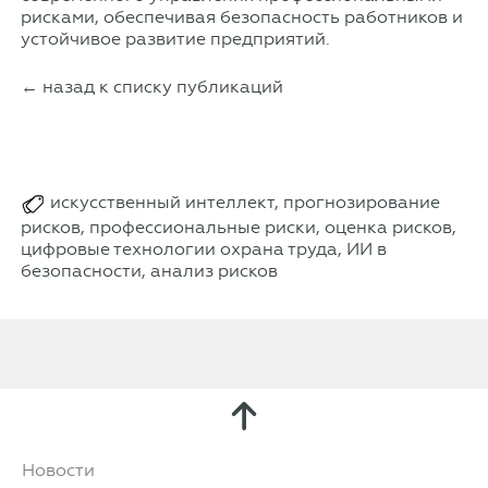
рисками, обеспечивая безопасность работников и
устойчивое развитие предприятий.
← назад к списку публикаций
искусственный интеллект, прогнозирование
рисков, профессиональные риски, оценка рисков,
цифровые технологии охрана труда, ИИ в
безопасности, анализ рисков
Новости