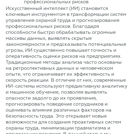
Искусственный интеллект (ИИ) становится
ключевым инструментом в трансформации систем
управления охраной труда и прогнозирования
профессиональных рисков. Благодаря
способности быстро обрабатывать огромные
массивы данных, выявлять скрытые
закономерности и предсказывать потенциальные
угрозы, ИИ существенно повышает точность и
оперативность оценки рисков на предприятиях.
Традиционные методы анализа часто основаны
на ретроспективных данных и человеческом
опыте, что ограничивает их эффективность и
скорость реакции. В отличие от них, современные
ИИ-системы используют предиктивную аналитику
и машинное обучение, позволяя выявлять
опасности задолго до их проявления,
прогнозировать поведение сотрудников и
оценивать влияние различных факторов на
безопасность труда. Это открывает новые
возможности для создания проактивных систем
охраны труда, минимизации травматизма и
оптимизации ресурсов. В данной статье мы