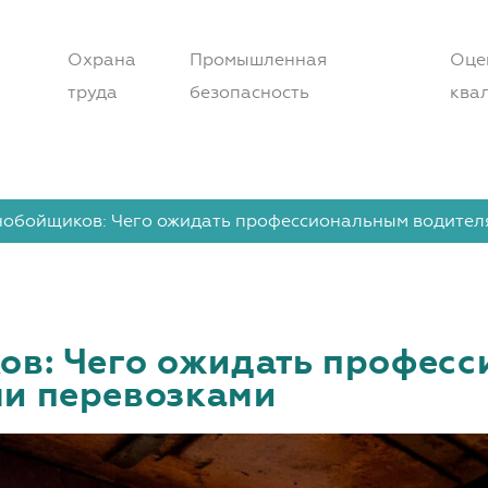
Охрана
Промышленная
Оце
труда
безопасность
ква
обойщиков: Чего ожидать профессиональным водител
в: Чего ожидать професс
и перевозками