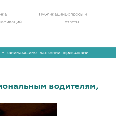
нка
Публикации
Вопросы и
лификаций
ответы
ям, занимающимся дальними перевозками
иональным водителям,