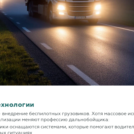
ехнологии
 внедрение беспилотных грузовиков. Хотя массовое и
матизации меняют профессию дальнобойщика:
ики оснащаются системами, которые помогают водител
ых ситуациях.