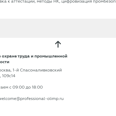
ка к аттестации, методы НК, цифровизация промбезоп
 охране труда и промышленной
ости
осква, 1-й Спасоналивковский
 109с14
аем с 09:00 до 18:00
welcome@professional-olimp.ru