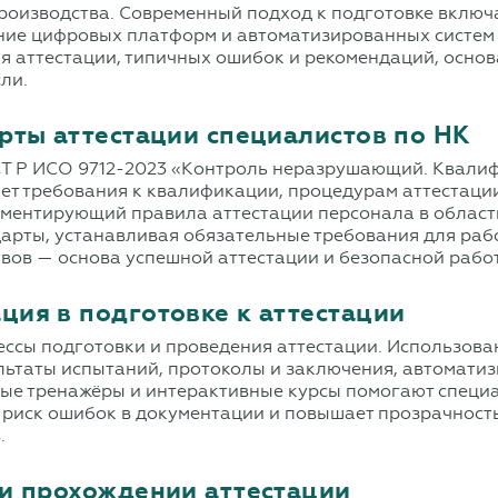
производства. Современный подход к подготовке включ
ие цифровых платформ и автоматизированных систем к
я аттестации, типичных ошибок и рекомендаций, осно
ли.
рты аттестации специалистов по НК
ОСТ Р ИСО 9712-2023 «Контроль неразрушающий. Квали
ет требования к квалификации, процедурам аттестаци
аментирующий правила аттестации персонала в област
арты, устанавливая обязательные требования для раб
ивов — основа успешной аттестации и безопасной рабо
ия в подготовке к аттестации
ссы подготовки и проведения аттестации. Использова
льтаты испытаний, протоколы и заключения, автомати
ные тренажёры и интерактивные курсы помогают специ
риск ошибок в документации и повышает прозрачность
.
и прохождении аттестации