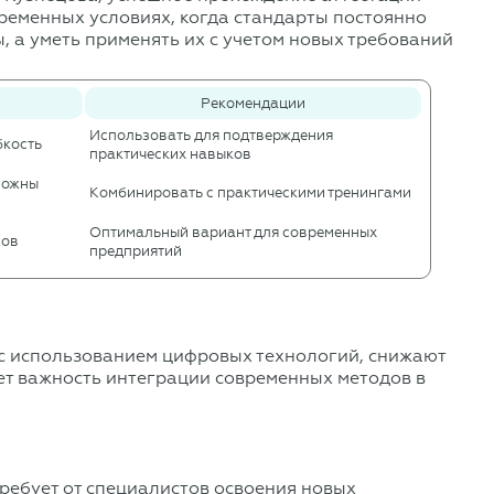
временных условиях, когда стандарты постоянно
, а уметь применять их с учетом новых требований
Рекомендации
Использовать для подтверждения
бкость
практических навыков
зможны
Комбинировать с практическими тренингами
Оптимальный вариант для современных
сов
предприятий
 с использованием цифровых технологий, снижают
ет важность интеграции современных методов в
ребует от специалистов освоения новых