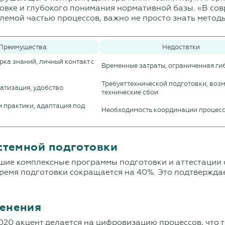
товке и глубокого понимания нормативной базы. «В со
емой частью процессов, важно не просто знать методы
Преимущества
Недостатки
рка знаний, личный контакт с
Временные затраты, ограниченная ги
Требует технической подготовки, во
матизация, удобство
технические сбои
и практики, адаптация под
Необходимость координации процес
стемной подготовки
вшие комплексные программы подготовки и аттестации
время подготовки сокращается на 40%. Это подтвержда
менения
20 акцент делается на цифровизацию процессов, что т