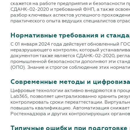
скажется на работе предприятия и безопасности 
СДАНК-02-2020 и требований ФНП, а также освоен
разбор ключевых аспектов успешного прохождени
практического опыта ведущих специалистов отрас
Нормативные требования и станда
С 01 января 2024 года действует обновленный Г
неразрушающего контроля», который устанавлива
документом также является СДАНК-02-2020, регл
промышленной безопасности дополняют эти станд
(ОПО). Знание и строгое соблюдение этих нормат
Современные методы и цифровизац
Цифровые технологии активно внедряются в проце
Lab365, позволяет централизованно хранить резу
контролировать сроки переаттестации. Виртуаль
повышать квалификацию. Автоматизация снижает 
Ростехнадзора и других контролирующих органов
Типичные ошибки при подготовке 