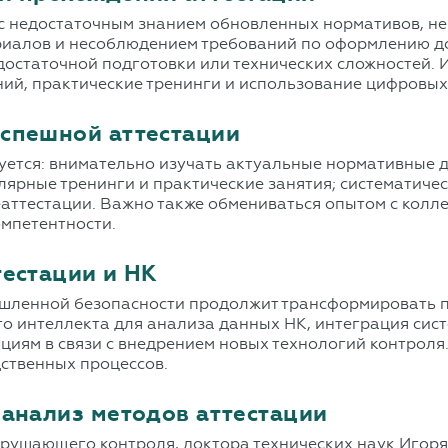
с недостаточным знанием обновленных нормативов, не
ериалов и несоблюдением требований по оформлению д
остаточной подготовки или технических сложностей. 
ий, практические тренинги и использование цифровых
успешной аттестации
уется: внимательно изучать актуальные нормативные
лярные тренинги и практические занятия; систематиче
еаттестации. Важно также обмениваться опытом с колл
омпетентности.
тестации и НК
шленной безопасности продолжит трансформировать пр
о интеллекта для анализа данных НК, интеграция сис
циям в связи с внедрением новых технологий контроля
дственных процессов.
 анализ методов аттестации
рушающего контроля, доктора технических наук Игоря