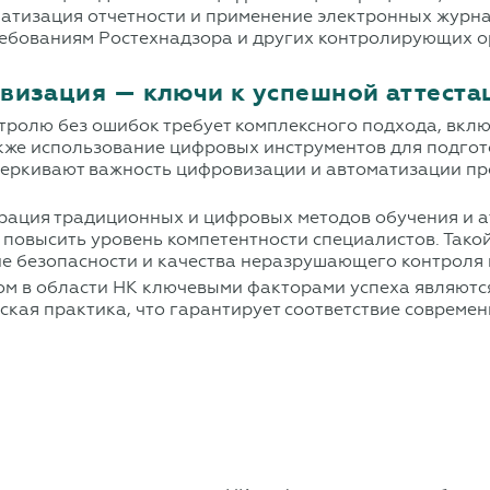
матизация отчетности и применение электронных журн
требованиям Ростехнадзора и других контролирующих о
овизация — ключи к успешной аттест
ролю без ошибок требует комплексного подхода, вкл
акже использование цифровых инструментов для подгот
черкивают важность цифровизации и автоматизации пр
рация традиционных и цифровых методов обучения и а
 повысить уровень компетентности специалистов. Тако
е безопасности и качества неразрушающего контроля 
ом в области НК ключевыми факторами успеха являютс
кая практика, что гарантирует соответствие совреме