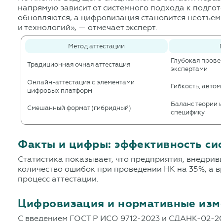
напрямую зависит от системного подхода к подго
обновляются, а цифровизация становится неотъемл
и технологий», — отмечает эксперт.
Метод аттестации
Глубокая прове
Традиционная очная аттестация
экспертами
Онлайн-аттестация с элементами
Гибкость, авто
цифровых платформ
Баланс теории 
Смешанный формат (гибридный)
специфику
Факты и цифры: эффективность си
Статистика показывает, что предприятия, внедри
количество ошибок при проведении НК на 35%, а 
процесс аттестации.
Цифровизация и нормативные из
С введением ГОСТ Р ИСО 9712-2023 и СДАНК-02-20