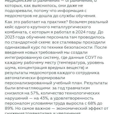
медицинские ограничения — ограничения, о
которых, как выяснилось, они даже не
подозревали, потому что информация с
медосмотров не дошла до службы обучения.
Как это работает на практике? Возьмем реальный
кейс одного крупного металлургического
комбината, с которым я работал в 2024 году. До
2023 года обучение персонала там проводилось
по стандартной схеме: все сталевары проходили
одинаковый курс по технике безопасности. После
введения новых требований мы создали
интегрированную систему, где данные СОУТ по
каждому рабочему месту (температура, уровень
шума, концентрация вредных веществ) и
результаты медосмотров каждого сотрудника
автоматически формировали
персонализированный учебный план. Результаты
были впечатляющими: за год травматизм
снизился на 57%, количество технологических
нарушений — на 43%, а удовлетворенность
персоналом условиями труда выросла с 68% до
89%. Но самое важное — экономический эффект от
снижения травматизма и увеличения