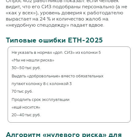
Опрос 402 работников показал: если человек
видит, что его СИЗ подобраны персонально (а не
«как у всех»), уровень доверия к работодателю
вырастает на 24 % и количество жалоб на
«неудобную спецодежду» падает вдвое.
Типовые ошибки ЕТН-2025
Не указать в нормах «доп. СИЗ» из колонки 5
«Мы не нашли риска»
30–50 тыс руб.
Выдать «добровольные» вместо обязательных
путают колонку 8 с колонкой 3
70 тыс руб.
Продлить срок эксплуатации
«ещё носится»
20–40 тыс руб.
Алгоритм «нулевого риска» для