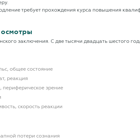
еру.
родление требует прохождения курса повышения квалиф
 осмотры
нского заключения. С две тысячи двадцать шестого года
льс, общее состояние
ат, реакция
, периферическое зрение
и
ивость, скорость реакции
запной потери сознания