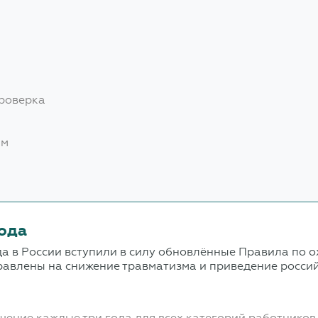
проверка
ам
года
да в России вступили в силу обновлённые Правила по о
равлены на снижение травматизма и приведение российс
чение каждые три года для всех категорий работников