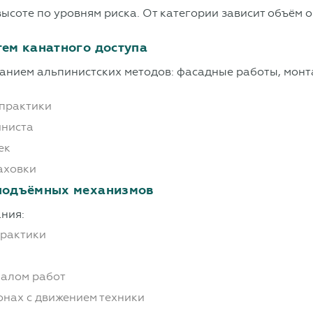
соте по уровням риска. От категории зависит объём о
тем канатного доступа
анием альпинистских методов: фасадные работы, монт
 практики
иниста
ек
аховки
 подъёмных механизмов
ания:
практики
чалом работ
онах с движением техники