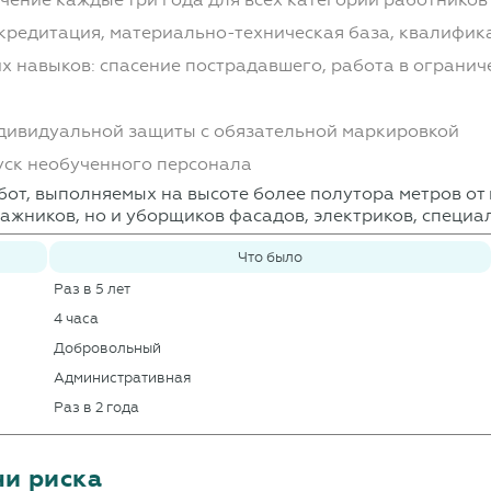
ккредитация, материально-техническая база, квалифи
х навыков: спасение пострадавшего, работа в огранич
ндивидуальной защиты с обязательной маркировкой
уск необученного персонала
бот, выполняемых на высоте более полутора метров от
нтажников, но и уборщиков фасадов, электриков, спец
Что было
Раз в 5 лет
4 часа
Добровольный
Административная
Раз в 2 года
ни риска