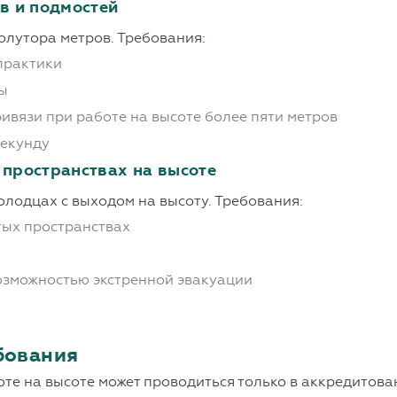
в и подмостей
олутора метров. Требования:
 практики
ны
вязи при работе на высоте более пяти метров
секунду
 пространствах на высоте
олодцах с выходом на высоту. Требования:
тых пространствах
озможностью экстренной эвакуации
бования
боте на высоте может проводиться только в аккредито