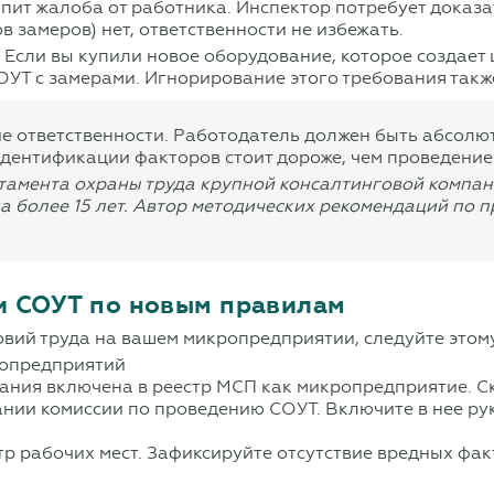
пит жалоба от работника. Инспектор потребует доказат
 замеров) нет, ответственности не избежать.
. Если вы купили новое оборудование, которое создает
УТ с замерами. Игнорирование этого требования такж
 ответственности. Работодатель должен быть абсолютн
дентификации факторов стоит дороже, чем проведение
тамента охраны труда крупной консалтинговой компани
да более 15 лет. Автор методических рекомендаций по
и СОУТ по новым правилам
вий труда на вашем микропредприятии, следуйте этом
ропредприятий
пания включена в реестр МСП как микропредприятие. С
ании комиссии по проведению СОУТ. Включите в нее рук
р рабочих мест. Зафиксируйте отсутствие вредных факт