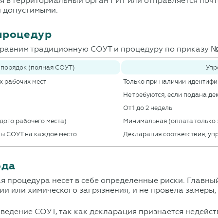
я в территориальный орган ГИТ или отправляется почт
и допустимыми.
процедур
 сравним традиционную СОУТ и процедуру по приказу 
порядок (полная СОУТ)
Упр
х рабочих мест
Только при наличии идентиф
Не требуются, если подана д
От 1 до 2 недель
дого рабочего места)
Минимальная (оплата только 
ты СОУТ на каждое место
Декларация соответствия, у
ода
 процедура несет в себе определенные риски. Главны
ии или химического загрязнения, и не провела замеры
ведение СОУТ, так как декларация признается недейств