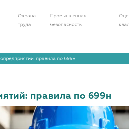
Охрана
Промышленная
Оце
труда
безопасность
ква
опредприятий: правила по 699н
ятий: правила по 699н