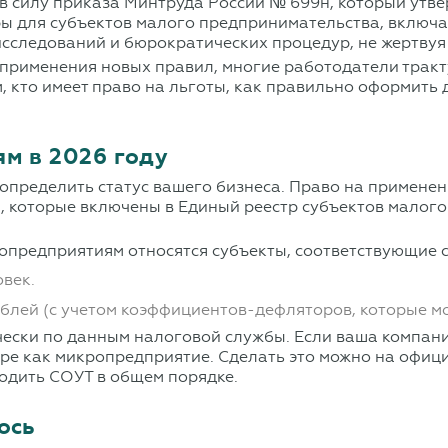
в силу приказа Минтруда России № 699н, который утв
ы для субъектов малого предпринимательства, включа
сследований и бюрократических процедур, не жертвуя 
 применения новых правил, многие работодатели тракт
, кто имеет право на льготы, как правильно оформить 
ям в 2026 году
 определить статус вашего бизнеса. Право на применен
 которые включены в Единый реестр субъектов малого
опредприятиям относятся субъекты, соответствующие
овек.
блей (с учетом коэффициентов-дефляторов, которые мо
ически по данным налоговой службы. Если ваша компан
тре как микропредприятие. Сделать это можно на офици
водить СОУТ в общем порядке.
ось