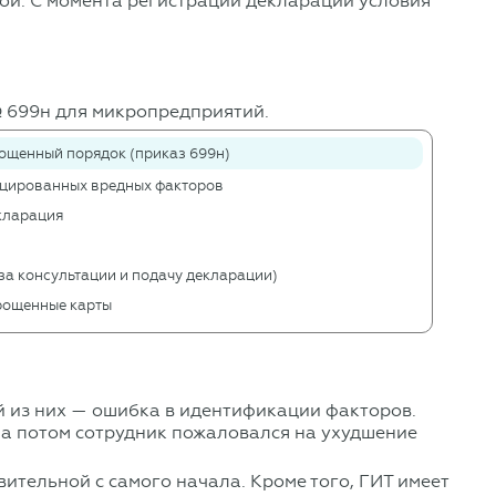
ой. С момента регистрации декларации условия
№ 699н для микропредприятий.
ощенный порядок (приказ 699н)
ицированных вредных факторов
екларация
за консультации и подачу декларации)
прощенные карты
й из них — ошибка в идентификации факторов.
, а потом сотрудник пожаловался на ухудшение
ительной с самого начала. Кроме того, ГИТ имеет