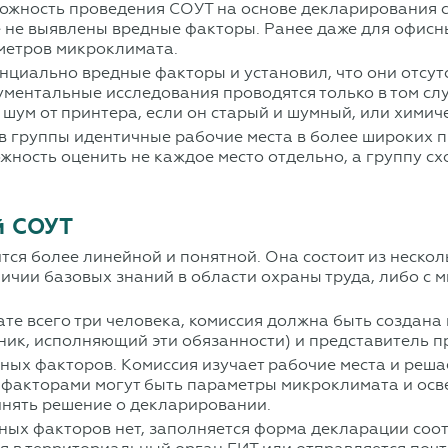
ожность проведения СОУТ на основе декларирования с
е не выявлены вредные факторы. Ранее даже для офисн
метров микроклимата.
циально вредные факторы и установил, что они отсутс
ментальные исследования проводятся только в том случ
ум от принтера, если он старый и шумный, или химиче
 в группы идентичные рабочие места в более широких 
жность оценить не каждое место отдельно, а группу сх
й СОУТ
ся более линейной и понятной. Она состоит из нескол
ичии базовых знаний в области охраны труда, либо с
ате всего три человека, комиссия должна быть создана
ник, исполняющий эти обязанности) и представитель пр
х факторов. Комиссия изучает рабочие места и решает
 факторами могут быть параметры микроклимата и осв
инять решение о декларировании.
ных факторов нет, заполняется форма декларации соот