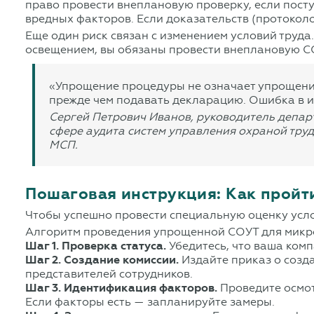
право провести внеплановую проверку, если посту
вредных факторов. Если доказательств (протоколов
Еще один риск связан с изменением условий труда
освещением, вы обязаны провести внеплановую СО
«Упрощение процедуры не означает упрощение
прежде чем подавать декларацию. Ошибка в и
Сергей Петрович Иванов, руководитель депар
сфере аудита систем управления охраной тру
МСП.
Пошаговая инструкция: Как пройт
Чтобы успешно провести специальную оценку усло
Алгоритм проведения упрощенной СОУТ для мик
Шаг 1. Проверка статуса.
Убедитесь, что ваша ком
Шаг 2. Создание комиссии.
Издайте приказ о созд
представителей сотрудников.
Шаг 3. Идентификация факторов.
Проведите осмот
Если факторы есть — запланируйте замеры.