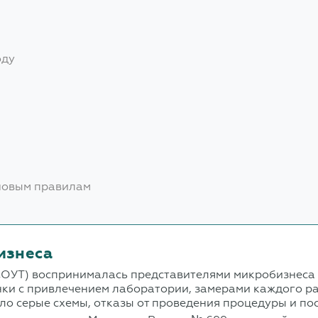
оду
 новым правилам
изнеса
СОУТ) воспринималась представителями микробизнеса 
ки с привлечением лаборатории, замерами каждого ра
о серые схемы, отказы от проведения процедуры и по