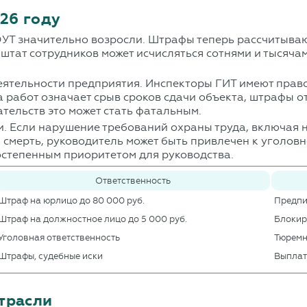
26 году
Т значительно возросли. Штрафы теперь рассчитывают
 штат сотрудников может исчисляться сотнями и тысяч
еятельности предприятия. Инспекторы ГИТ имеют право
 работ означает срыв сроков сдачи объекта, штрафы от
тельств это может стать фатальным.
ти. Если нарушение требований охраны труда, включая
смерть, руководитель может быть привлечен к уголовно
востепенным приоритетом для руководства.
Ответственность
Штраф на юрлицо до 80 000 руб.
Предпи
Штраф на должностное лицо до 5 000 руб.
Блокир
Уголовная ответственность
Тюремн
Штрафы, судебные иски
Выплат
трасли