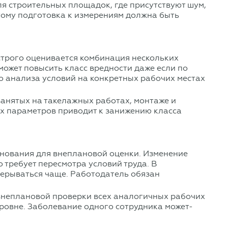
ля строительных площадок, где присутствуют шум,
этому подготовка к измерениям должна быть
 строго оценивается комбинация нескольких
может повысить класс вредности даже если по
го анализа условий на конкретных рабочих местах
занятых на такелажных работах, монтаже и
их параметров приводит к занижению класса
снования для внеплановой оценки. Изменение
 требует пересмотра условий труда. В
прерываться чаще. Работодатель обязан
 внеплановой проверки всех аналогичных рабочих
уровне. Заболевание одного сотрудника может-