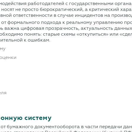
модействия работодателей с государственными органам
 носят не просто бюрократический, а критический хар
вной ответственности в случае инцидентов на произво
е от формального подхода к реальному управлению пр
рь важна цифровая прозрачность, актуальность данны
обходимо понять: старые схемы «откупиться» или «сде
вительной к ошибкам.
ему
 оценки
еля
ронную систему
от бумажного документооборота в части передачи данн