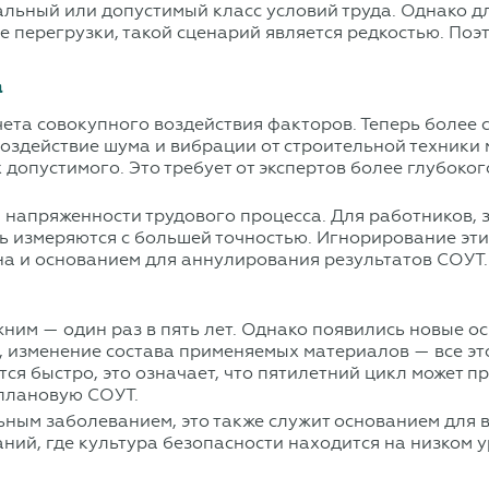
альный или допустимый класс условий труда. Однако д
е перегрузки, такой сценарий является редкостью. По
а
чета совокупного воздействия факторов. Теперь более
оздействие шума и вибрации от строительной техники 
допустимого. Это требует от экспертов более глубоко
и напряженности трудового процесса. Для работников, 
ь измеряются с большей точностью. Игнорирование эт
на и основанием для аннулирования результатов СОУТ.
ним — один раз в пять лет. Однако появились новые о
 изменение состава применяемых материалов — все это
тся быстро, это означает, что пятилетний цикл может 
еплановую СОУТ.
ьным заболеванием, это также служит основанием для
аний, где культура безопасности находится на низком 