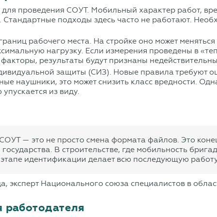
 для проведения СОУТ. Мобильный характер работ, вре
. Стандартные подходы здесь часто не работают. Нео
границ рабочего места. На стройке оно может менятьс
симальную нагрузку. Если измерения проведены в «теп
 факторы, результаты будут признаны недействительн
дивидуальной защиты (СИЗ). Новые правила требуют о
е наушники, это может снизить класс вредности. Одн
 упускается из виду.
ОУТ — это не просто смена формата файлов. Это конец
государства. В строительстве, где мобильность брига
 этапе идентификации делает всю последующую работу
а, эксперт Национального союза специалистов в област
я работодателя