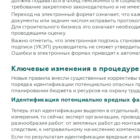
должна подаваться в Фонд пенсионного и социал
требование закреплено законодательно и не имее
Переход на электронный формат означает, что ка
документы или задним числом исправить протокол
Для строительного бизнеса это означает необход
проводящими оценку.
Важно отметить, что электронная подпись стано
подписи (УКЭП) руководитель не сможет утвердит
Ошибки в электронных формах приводят к автома
Ключевые изменения в процедуре
Новые правила внесли существенные коррективы в
порядка идентификации потенциально опасных пр
планировании бюджета и ресурсов на охрану труд
Идентификация потенциально вредных ф
Теперь этап идентификации выделен в отдельный,
измерения, то сейчас эксперт организации, прово
разнообразия работ: от земляных работ до монтаж
следствие, к неправильному начислению компенса
Если по результатам идентификации вредные и о