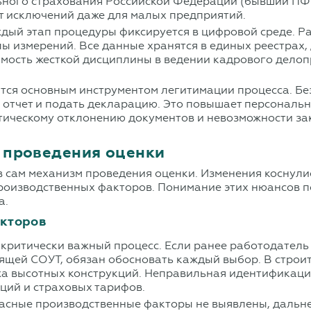
ьного страхования Российской Федерации (бывший ПФР
т исключений даже для малых предприятий.
ждый этап процедуры фиксируется в цифровой среде. Р
ы измерений. Все данные хранятся в единых реестрах,
имость жесткой дисциплины в ведении кадрового делоп
вится основным инструментом легитимации процесса. 
ь отчет и подать декларацию. Это повышает персональ
тическому отклонению документов и невозможности за
 проведения оценки
 сам механизм проведения оценки. Изменения коснули
оизводственных факторов. Понимание этих нюансов п
а.
акторов
 критически важный процесс. Если ранее работодатель
дящей СОУТ, обязан обосновать каждый выбор. В строит
а высотных конструкций. Неправильная идентификация 
ций и страховых тарифов.
пасные производственные факторы не выявлены, дальн