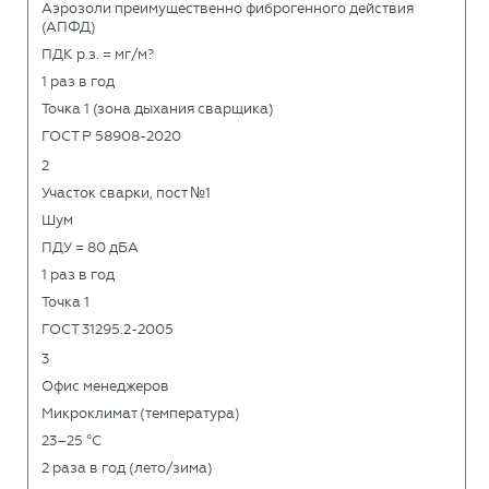
Аэрозоли преимущественно фиброгенного действия
(АПФД)
ПДК р.з. = мг/м?
1 раз в год
Точка 1 (зона дыхания сварщика)
ГОСТ Р 58908-2020
2
Участок сварки, пост №1
Шум
ПДУ = 80 дБА
1 раз в год
Точка 1
ГОСТ 31295.2-2005
3
Офис менеджеров
Микроклимат (температура)
23–25 °C
2 раза в год (лето/зима)