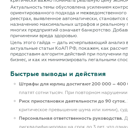
критически важно понимать реальную цену эконом
Актуальность темы обусловлена усилением контро
ориентированного подхода и межведомственного 
реестрах, выявленное автоматически, становится 
назначению максимальных штрафов и реальному пр
многих предприятий означает банкротство. Добав
причинении вреда здоровью.
Цель этого гайда — дать исчерпывающий анализ в
актуальные статьи КоАП РФ, покажем, как рассчи
предоставим алгоритм действий при получении пр
бизнес, и как их минимизировать легальными спо
Быстрые выводы и действия
Штрафы для юрлиц достигают 200 000 – 400 
платят сотни тысяч. При повторном нарушении
Риск приостановки деятельности до 90 суток.
критическое превышение шума или химии), суд
Персональная ответственность руководства.
Д
дисквалифицирован на срок до 3 лет, что озн