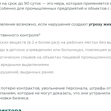
на срок до 90 суток — это мера, которая применяется
 особенно для промышленных предприятий и объектов 
новление возможно, если нарушения создают
угрозу жи
дственного контроля?
их веществ (в 2 и более раз) на рабочих местах без в
оды в детских учреждениях или больницах, повлекшее 
гических смывов на объектах пищевой промышленност
с вредными выделениями.
арушений, выданных ранее.
т потерю контрактов, увольнение персонала, штрафы от 
омпаниям, которые не могут доказать, что они устранил
новки бизнеса.
ректора