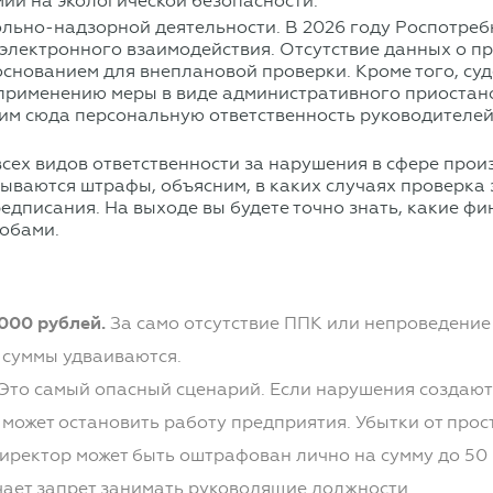
ии на экологической безопасности.
льно-надзорной деятельности. В 2026 году Роспотреб
электронного взаимодействия. Отсутствие данных о п
основанием для внеплановой проверки. Кроме того, су
именению меры в виде административного приостановл
им сюда персональную ответственность руководителей
сех видов ответственности за нарушения в сфере прои
тываются штрафы, объясним, в каких случаях проверка
едписания. На выходе вы будете точно знать, какие ф
собами.
000 рублей.
За само отсутствие ППК или непроведение 
 суммы удваиваются.
Это самый опасный сценарий. Если нарушения создают
 может остановить работу предприятия. Убытки от пр
иректор может быть оштрафован лично на сумму до 50 
ачает запрет занимать руководящие должности.