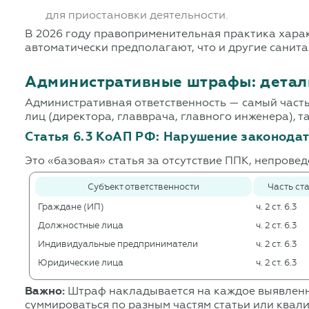
для приостановки деятельности.
В 2026 году правоприменительная практика харак
автоматически предполагают, что и другие санит
Административные штрафы: детал
Административная ответственность — самый часты
лиц (директора, главврача, главного инженера), т
Статья 6.3 КоАП РФ: Нарушение законодат
Это «базовая» статья за отсутствие ППК, непрове
Субъект ответственности
Часть ст
Граждане (ИП)
ч. 2 ст. 6.3
Должностные лица
ч. 2 ст. 6.3
Индивидуальные предприниматели
ч. 2 ст. 6.3
Юридические лица
ч. 2 ст. 6.3
Важно:
Штраф накладывается на каждое выявленно
суммироваться по разным частям статьи или квал