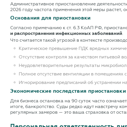
Административное приостановление деятельности 
2026 году частота применения этой меры растет,
Основания для приостановки
Согласно примечанию к ст. 6.3 КоАП РФ, приоста
и распространения инфекционных заболеваний
.
Что считается такой угрозой в контексте произво
Критическое превышение ПДК вредных химическ
Отсутствие контроля за качеством питьевой в
Неудовлетворительные результаты микробиоло
Полное отсутствие вентиляции в помещениях 
Игнорирование предписаний об устранении н
Экономические последствия приостановки
Для бизнеса остановка на 90 суток часто означае
итоге, банкротство. Суды редко идут навстречу к
регулярных замеров — это ваша страховка от оста
Персональная ответственность ди