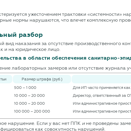
теризуется ужесточением трактовки «системности» нар
арные нормы нарушаются, что влечет комплексную прове
ьный разбор
й вид наказания за отсутствие производственного ко
ак и на юридическое лицо.
ельства в области обеспечения санитарно-эп
дение лабораторных замеров или отсутствие журнала у
атьи
Размер штрафа (руб.)
500 – 1 000
Для ИП часто применяется как
10 000 – 20 000
Директор, ответственный за О
10 000 – 20 000
Или административное приост
100 000 – 200 000
Или административное приост
е нарушение. Если у вас нет ППК
и
не проведены зам
ифицироваться как совокупность нарушений.