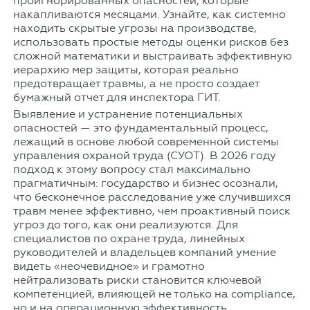
проигнорированных опасностей, которые
накапливаются месяцами. Узнайте, как системно
находить скрытые угрозы на производстве,
использовать простые методы оценки рисков без
сложной математики и выстраивать эффективную
иерархию мер защиты, которая реально
предотвращает травмы, а не просто создает
бумажный отчет для инспектора ГИТ.
Выявление и устранение потенциальных
опасностей — это фундаментальный процесс,
лежащий в основе любой современной системы
управления охраной труда (СУОТ). В 2026 году
подход к этому вопросу стал максимально
прагматичным: государство и бизнес осознали,
что бесконечное расследование уже случившихся
травм менее эффективно, чем проактивный поиск
угроз до того, как они реализуются. Для
специалистов по охране труда, линейных
руководителей и владельцев компаний умение
видеть «неочевидное» и грамотно
нейтрализовать риски становится ключевой
компетенцией, влияющей не только на compliance,
но и на операционную эффективность.