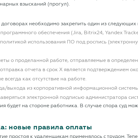
нарных взысканий (прогул).
 договорах необходимо закрепить один из следующих 
рограммного обеспечения (Jira, Bitrix24, Yandex Trac
 политикой использования ПО под роспись (электронну
еты о проделанной работе, отправляемые в определен
отправка отчета в срок Х является подтверждением ок
е всегда как отсутствие на работе.
а/выхода из корпоративной информационной системы 
аверяться электронной подписью администратора сис
ия будет на стороне работника. В случае спора суд мож
а: новые правила оплаты
ие простоя к удаленщикам применялось с трудом. Тепер