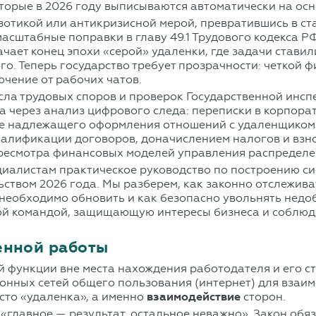
оторые в 2026 году выписываются автоматически на ос
кзотикой или антикризисной мерой, превратившись в с
асштабные поправки в главу 49.1 Трудового кодекса Р
чает конец эпохи «серой» удаленки, где задачи ставил
го. Теперь государство требует прозрачности: четкой 
ючение от рабочих чатов.
сла трудовых споров и проверок Государственной инсп
а через анализ цифрового следа: переписки в корпорат
ие надлежащего оформления отношений с удаленщиком 
валификации договоров, доначислением налогов и взно
ересмотра финансовых моделей управления распредел
циалистам практическое руководство по построению с
ьством 2026 года. Мы разберем, как законно отслежива
 необходимо обновить и как безопасно увольнять нед
ной командой, защищающую интересы бизнеса и соблю
енной работы
 функции вне места нахождения работодателя и его с
ных сетей общего пользования (интернет) для взаим
осто «удаленка», а именно
взаимодействие
сторон.
«главное — результат, остальное неважно». Закон обя