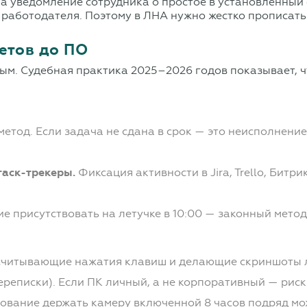
а уведомление сотрудника о простое в установленный с
 работодателя. Поэтому в ЛНА нужно жестко прописать
етов до ПО
м. Судебная практика 2025–2026 годов показывает, чт
тод. Если задача не сдана в срок — это неисполнение
таск-трекеры.
Фиксация активности в Jira, Trello, Бит
е присутствовать на летучке в 10:00 — законный метод
читывающие нажатия клавиш и делающие скриншоты ли
ереписки). Если ПК личный, а не корпоративный — риск
ование держать камеру включенной 8 часов подряд мо