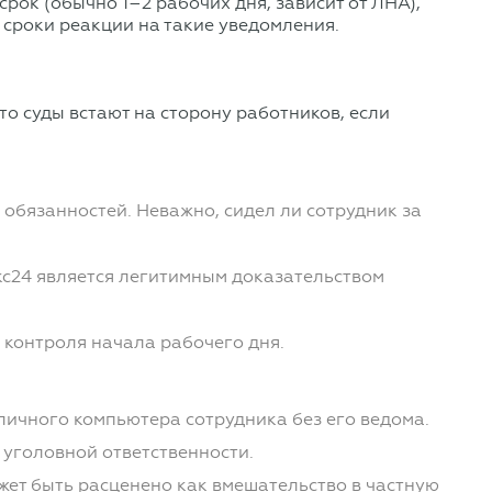
рок (обычно 1–2 рабочих дня, зависит от ЛНА),
 сроки реакции на такие уведомления.
о суды встают на сторону работников, если
 обязанностей. Неважно, сидел ли сотрудник за
рикс24 является легитимным доказательством
 контроля начала рабочего дня.
чного компьютера сотрудника без его ведома.
 уголовной ответственности.
жет быть расценено как вмешательство в частную