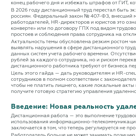
конец рабочего дня и избежать штрафов от ГИТ, к
В 2026 году дистанционный труд перестал быть э
россиян. Федеральный закон № 407-ФЗ, внесший м
работодателей, HR-директоров и юристов это озна
конверте» или по договору ГПХ под видом трудово
простоев и соблюдения права сотрудника на откл
Актуальность темы обусловлена резким ростом чи
выявлять нарушения в сфере дистанционного труд
данных систем учета рабочего времени. Отсутств
рублей за каждого сотрудника, но и риском перек
дистанционного работника требуют от бизнеса п
Цель этого гайда — дать руководителям и HR-спе
сотрудников в полном соответствии с законодател
чтобы не платить лишнего, какие локальные акты
получите готовую стратегию управления удален
Введение: Новая реальность удал
Дистанционная работа — это выполнение трудовой
использования информационно-телекоммуникацион
заключается в том, что теперь регулируется не пр
Работодатель больше не может занимать позицию 