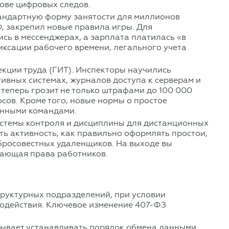
нове цифровых следов.
тандартную форму занятости для миллионов
Ф, закрепил новые правила игры. Для
ись в мессенджерах, а зарплата платилась «в
фиксации рабочего времени, легального учета
екции труда (ГИТ). Инспекторы научились
ивных системах, журналов доступа к серверам и
теперь грозит не только штрафами до 100 000
сов. Кроме того, новые нормы о простое
енными командами.
истемы контроля и дисциплины для дистанционных
ть активность, как правильно оформлять простои,
обросовестных удаленщиков. На выходе вы
дающая права работников.
труктурных подразделений, при условии
одействия. Ключевое изменение 407-ФЗ
зывает устанавливать порядок обмена данными,