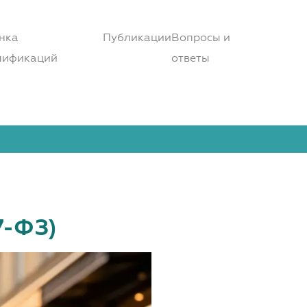
нка
Публикации
Вопросы и
лификаций
ответы
7-ФЗ)