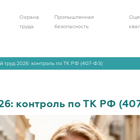
Охрана
Промышленная
Оце
труда
безопасность
ква
труд 2026: контроль по ТК РФ (407-ФЗ)
6: контроль по ТК РФ (40