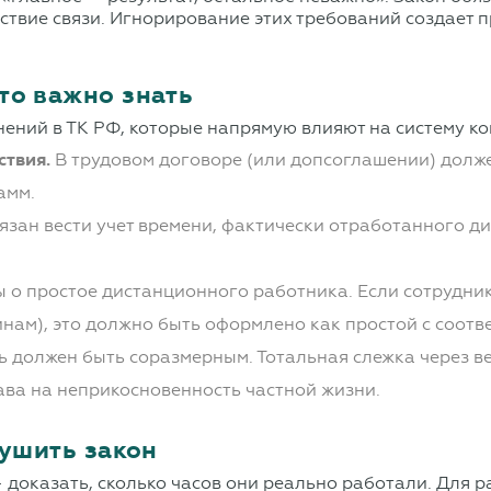
ствие связи. Игнорирование этих требований создает п
то важно знать
ений в ТК РФ, которые напрямую влияют на систему ко
ствия.
В трудовом договоре (или допсоглашении) должен
амм.
зан вести учет времени, фактически отработанного д
о простое дистанционного работника. Если сотрудник 
нам), это должно быть оформлено как простой с соотв
 должен быть соразмерным. Тотальная слежка через в
ава на неприкосновенность частной жизни.
рушить закон
доказать, сколько часов они реально работали. Для р