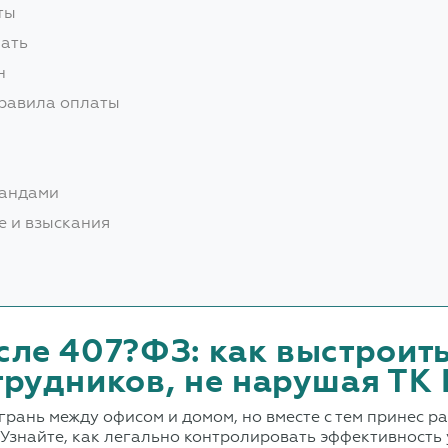
ты
нать
н
правила оплаты
мандами
е и взыскания
сле 407?ФЗ: как выстроит
рудников, не нарушая ТК 
рань между офисом и домом, но вместе с тем принес р
. Узнайте, как легально контролировать эффективност