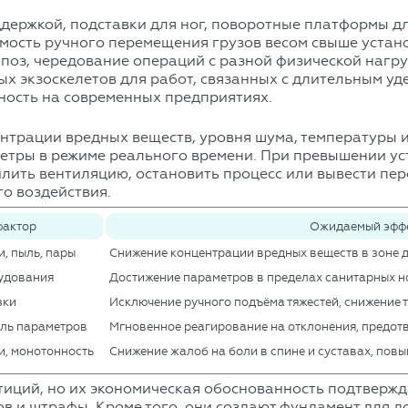
ддержкой, подставки для ног, поворотные платформы д
ость ручного перемещения грузов весом свыше устано
поз, чередование операций с разной физической нагр
х экзоскелетов для работ, связанных с длительным у
ность на современных предприятиях.
нтрации вредных веществ, уровня шума, температуры 
метры в режиме реального времени. При превышении у
лить вентиляцию, остановить процесс или вывести пер
о воздействия.
фактор
Ожидаемый эфф
, пыль, пары
Снижение концентрации вредных веществ в зоне 
удования
Достижение параметров в пределах санитарных 
зки
Исключение ручного подъёма тяжестей, снижение
ль параметров
Мгновенное реагирование на отклонения, предо
и, монотонность
Снижение жалоб на боли в спине и суставах, по
иций, но их экономическая обоснованность подтвержд
в и штрафы. Кроме того, они создают фундамент для д