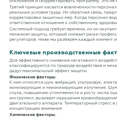
отклонения и скорректировать программу. Это не
Третий принцип касается вовлечённости персонал
реальные условия труда. Их обратная связь, пре
корректировки защитных мер. Когда персонал види
ответственное отношение к собственному здоровь
Системный подход требует времени, но он окупае
механизм защиты, который снижает риски профес
регуляторов. Ниже мы разберём каждый элемент э
Ключевые производственные факт
Для эффективного снижения негативного воздейст
классифицируются по природе воздействия и меха
дадут максимальный эффект защиты.
Физические факторы.
К ним относятся шум, вибрация, ультразвук, эле
ионизирующее и неионизирующее излучение. Шумо
слуха, повышению утомляемости и росту числа ош
инструмент, вызывает нарушения кровообращения
двигательного аппарата. Температурный стресс в
концентрацию внимания.
Химические факторы.