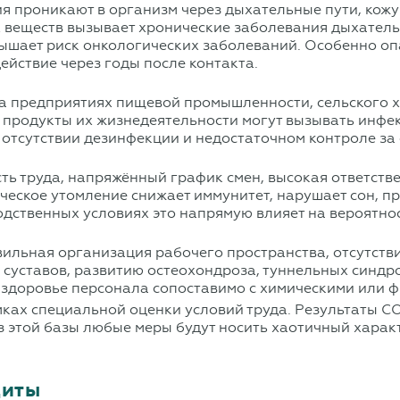
ния проникают в организм через дыхательные пути, кож
 веществ вызывает хронические заболевания дыхатель
овышает риск онкологических заболеваний. Особенно о
ействие через годы после контакта.
на предприятиях пищевой промышленности, сельского х
 продукты их жизнедеятельности могут вызывать инфе
 отсутствии дезинфекции и недостаточном контроле за 
ть труда, напряжённый график смен, высокая ответств
ческое утомление снижает иммунитет, нарушает сон, п
дственных условиях это напрямую влияет на вероятнос
ильная организация рабочего пространства, отсутстви
суставов, развитию остеохондроза, туннельных синдро
 здоровье персонала сопоставимо с химическими или 
ках специальной оценки условий труда. Результаты СО
 этой базы любые меры будут носить хаотичный харак
щиты