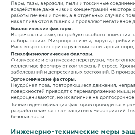
Пары, газы, аэрозоли, пыли и токсичные соедине
воздействие даже низких концентраций некоторых
работы печени и почек, а в отдельных случаях п
накапливаются в тканях и проявляют негативное д
Биологические факторы.
Встречаются реже, но требуют особого внимания 
лабораториях. Микроорганизмы, вирусы, грибки и
Риск возрастает при нарушении санитарных норм,
Психофизиологические факторы.
Физические и статические перегрузки, монотоннос
коллективе формируют комплексный стресс. Хрони
заболеваний и депрессивных состояний. В произво
Эргономические факторы.
Неудобная поза, повторяющиеся движения, неправ
поверхностей приводят к перенапряжению мышц и 
недооцениваются, но их влияние на долгосрочное
Точная идентификация факторов проводится в рам
разрабатывается план защитных мероприятий. Без
безопасности.
Инженерно-технические меры за