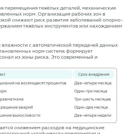
ля перемещения тяжёлых деталей, механические
вленных норм. Организация рабочих зон в
узкой снижают риск развития заболеваний опорно-
держанием тяжёлых инструментов или нахождением
и влажности с автоматической передачей данных
становленных норм система формирует
сонал из зоны риска. Это современный и
ект
Срок внедрения
дыхания на восемьдесят процентов
Два-четыре месяца
норм
Один-три месяца
 травматизма
Три-шесть месяцев
твращение аварий
Один-два месяца
вышение выносливости
Две-четыре недели
ается снижением расходов на медицинские
олгосрочной устойчивости предприятия и