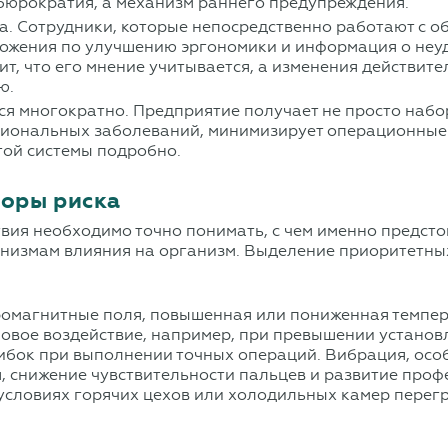
 бюрократия, а механизм раннего предупреждения.
а. Сотрудники, которые непосредственно работают с о
дложения по улучшению эргономики и информация о не
т, что его мнение учитывается, а изменения действит
ю.
тся многократно. Предприятие получает не просто на
сиональных заболеваний, минимизирует операционные 
той системы подробно.
оры риска
вия необходимо точно понимать, с чем именно предст
низмам влияния на организм. Выделение приоритетных 
ктромагнитные поля, повышенная или пониженная темпе
вое воздействие, например, при превышении установ
ибок при выполнении точных операций. Вибрация, осо
, снижение чувствительности пальцев и развитие про
 условиях горячих цехов или холодильных камер перег