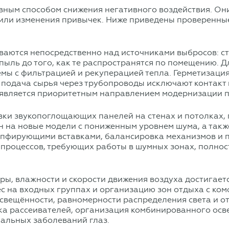
ным способом снижения негативного воздействия. Они
 или изменения привычек. Ниже приведены проверенны
аются непосредственно над источниками выбросов: ст
ыль до того, как те распространятся по помещению. 
ы с фильтрацией и рекуперацией тепла. Герметизация
 подача сырья через трубопроводы исключают контакт
 является приоритетным направлением модернизации п
овки звукопоглощающих панелей на стенах и потолках,
н на новые модели с пониженным уровнем шума, а так
мпфирующими вставками, балансировка механизмов и п
процессов, требующих работы в шумных зонах, полнос
, влажности и скорости движения воздуха достигаетс
ес на входных группах и организацию зон отдыха с ко
свещённости, равномерности распределения света и о
вка рассеивателей, организация комбинированного осв
альных заболеваний глаз.