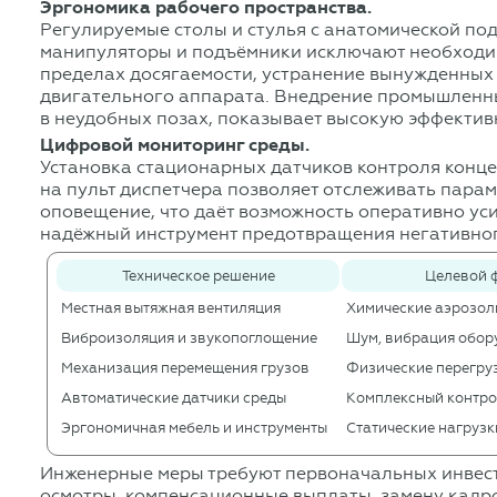
Эргономика рабочего пространства.
Регулируемые столы и стулья с анатомической по
манипуляторы и подъёмники исключают необходим
пределах досягаемости, устранение вынужденных 
двигательного аппарата. Внедрение промышленны
в неудобных позах, показывает высокую эффектив
Цифровой мониторинг среды.
Установка стационарных датчиков контроля конце
на пульт диспетчера позволяет отслеживать пара
оповещение, что даёт возможность оперативно уси
надёжный инструмент предотвращения негативног
Техническое решение
Целевой 
Местная вытяжная вентиляция
Химические аэрозоли
Виброизоляция и звукопоглощение
Шум, вибрация обор
Механизация перемещения грузов
Физические перегру
Автоматические датчики среды
Комплексный контро
Эргономичная мебель и инструменты
Статические нагрузк
Инженерные меры требуют первоначальных инвест
осмотры, компенсационные выплаты, замену кадро