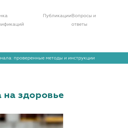
нка
Публикации
Вопросы и
лификаций
ответы
онала: проверенные методы и инструкции
а на здоровье