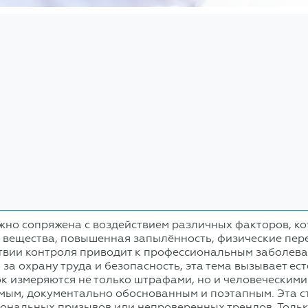
но сопряжена с воздействием различных факторов, кот
е вещества, повышенная запылённость, физические пе
ствии контроля приводит к профессиональным заболев
за охрану труда и безопасность, эта тема вызывает ес
ок измеряются не только штрафами, но и человеческим
ым, документально обоснованным и поэтапным. Эта ста
циональных призывов или непроверенных трендов. Толь