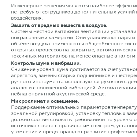
Инженерные решения являются наиболее эффектив
не требуя от сотрудников дополнительных усилий
воздействия.
Защита от вредных веществ в воздухе.
Системы местной вытяжной вентиляции устанавлив
покрасочными камерами. Они улавливают пары и п
объёме воздуха применяются общеобменные систем
открытых процессов на закрытые, автоматическая
токсичных материалов на менее опасные аналоги
Контроль шума и вибрации.
Снижение уровня шума достигается за счёт устан
агрегатов, замены старых подшипников и шестерё
ручного инструмента используются рукоятки с де
аналоги с пониженной вибрацией. Автоматизация 
неблагоприятной акустической среде.
Микроклимат и освещение.
Поддержание оптимальных параметров температуры
зональной регулировкой, установку тепловых зав
должно соответствовать требованиям по уровню о
источников света с правильным спектром, устано
утомление и предотвращают развитие профессион