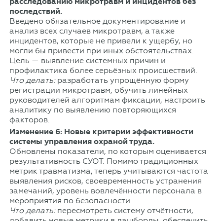
расследованию микротравм и инцидентов без
последствий.
Введено обязательное документирование и
анализ всех случаев микротравм, а также
инцидентов, которые не привели к ущербу, но
могли бы привести при иных обстоятельствах.
Цель — выявление системных причин и
профилактика более серьёзных происшествий.
Что делать:
разработать упрощённую форму
регистрации микротравм, обучить линейных
руководителей алгоритмам фиксации, настроить
аналитику по выявлению повторяющихся
факторов.
Изменение 6: Новые критерии эффективности
системы управления охраной труда.
Обновлены показатели, по которым оценивается
результативность СУОТ. Помимо традиционных
метрик травматизма, теперь учитываются частота
выявления рисков, своевременность устранения
замечаний, уровень вовлечённости персонала в
мероприятия по безопасности.
Что делать:
пересмотреть систему отчётности,
добавить новые метрики в дашборды, обеспечить