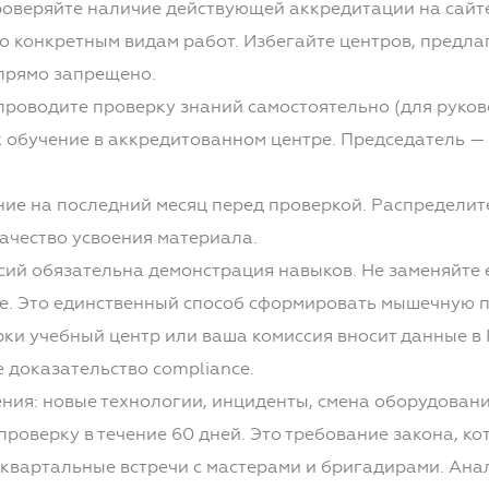
оверяйте наличие действующей аккредитации на сайт
 конкретным видам работ. Избегайте центров, предлаг
 прямо запрещено.
проводите проверку знаний самостоятельно (для руков
их обучение в аккредитованном центре. Председатель —
ние на последний месяц перед проверкой. Распределите
ачество усвоения материала.
ий обязательна демонстрация навыков. Не заменяйте е
е. Это единственный способ сформировать мышечную п
и учебный центр или ваша комиссия вносит данные в Р
 доказательство compliance.
ния: новые технологии, инциденты, смена оборудовани
проверку в течение 60 дней. Это требование закона, к
вартальные встречи с мастерами и бригадирами. Анал