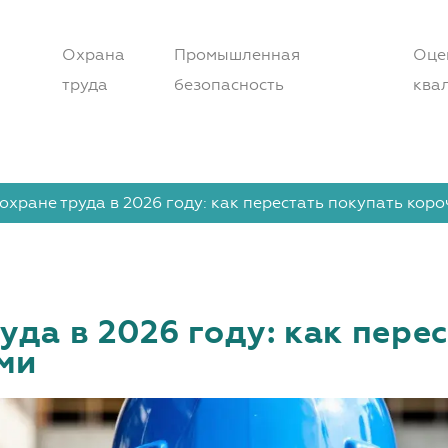
Охрана
Промышленная
Оце
труда
безопасность
ква
охране труда в 2026 году: как перестать покупать кор
уда в 2026 году: как пере
ми