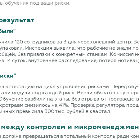
ы обучения под ваши риски.
результат
были"
ла 120 сотрудников за 3 дня через внешний центр. Все
 упаковки. Инспекция выявила, что рабочие не знали 
бщей, без привязки к конкретным станкам. Комиссия н
на 14 суток, внутреннее расследование, потеря мотива
риски"
ёл аттестацию на цикл управления рисками. Перед обуч
али модули под каждый риск. Ввели обязательную пра
 Обучение разбили на этапы, без отрыва от производс
икротравм снизилось на 41%. Проверка регулятора про
ичных превысила 300 тыс. рублей в квартал.
ь между контролем и микроменеджме
е должна превращаться в тотальный контроль ради кон