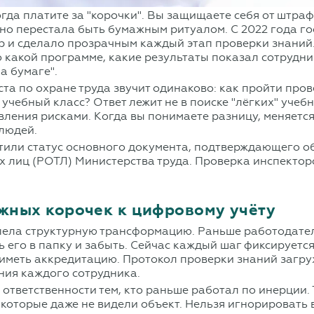
гда платите за "корочки". Вы защищаете себя от штрафо
авно перестала быть бумажным ритуалом. С 2022 года 
р и сделало прозрачным каждый этап проверки знаний.
по какой программе, какие результаты показал сотрудн
а бумаге".
а по охране труда звучит одинаково: как пройти прове
учебный класс? Ответ лежит не в поиске "лёгких" учебн
вления рисками. Когда вы понимаете разницу, меняется
 людей.
тили статус основного документа, подтверждающего 
ых лиц (РОТЛ) Министерства труда. Проверка инспекто
ажных корочек к цифровому учёту
пела структурную трансформацию. Раньше работодател
ь его в папку и забыть. Сейчас каждый шаг фиксирует
иметь аккредитацию. Протокол проверки знаний загру
ения каждого сотрудника.
ответственности тем, кто раньше работал по инерции. 
к, которые даже не видели объект. Нельзя игнорироват