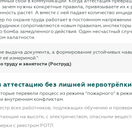
темный сбой в коммуникации. Когда аттестация превра
, зачем нужны конкретные правила, привязываете их к
нность растёт. А вместе с ней падает количество инцид
р по охране труда работает в постоянном напряжении: 
трудники сопротивляются новым правилам, инспекторы 
о бомба замедленного действия. Один несчастный случ
вом халатности.
не выдача документа, а формирование устойчивых на
т её измеримой."
труду и занятости (Роструд)
и аттестацию без лишней нервотрёпки
оторые перевели процесс из режима "пожарного" в реж
ли внутренним конфликтам.
естр всех работников, подлежащих обучению и проверк
отающие на высоте, с электричеством, опасными вещес
верки с реестром РОТЛ.