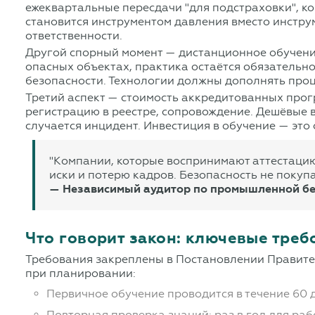
ежеквартальные пересдачи "для подстраховки", ко
становится инструментом давления вместо инструм
ответственности.
Другой спорный момент — дистанционное обучение
опасных объектах, практика остаётся обязательн
безопасности. Технологии должны дополнять проце
Третий аспект — стоимость аккредитованных прогр
регистрацию в реестре, сопровождение. Дешёвые в
случается инцидент. Инвестиция в обучение — это
"Компании, которые воспринимают аттестацию 
иски и потерю кадров. Безопасность не покупа
— Независимый аудитор по промышленной без
Что говорит закон: ключевые треб
Требования закреплены в Постановлении Правите
при планировании:
Первичное обучение проводится в течение 60 
Повторная проверка знаний: раз в год для раб