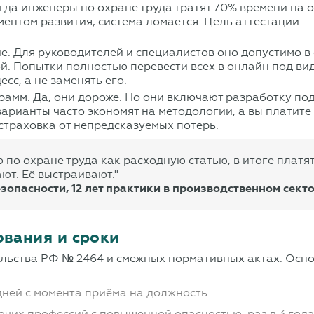
гда инженеры по охране труда тратят 70% времени на 
ентом развития, система ломается. Цель аттестации — н
. Для руководителей и специалистов оно допустимо в
ой. Попытки полностью перевести всех в онлайн под в
сс, а не заменять его.
амм. Да, они дороже. Но они включают разработку под
арианты часто экономят на методологии, а вы платите 
 страховка от непредсказуемых потерь.
по охране труда как расходную статью, в итоге платят
ют. Её выстраивают."
опасности, 12 лет практики в производственном сект
ования и сроки
льства РФ № 2464 и смежных нормативных актах. Осн
дней с момента приёма на должность.
очих профессий с повышенной опасностью, раз в 3 год