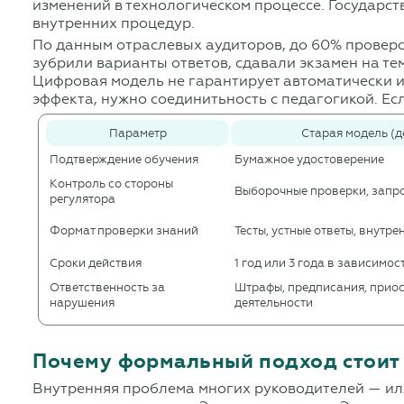
изменений в технологическом процессе. Государств
внутренних процедур.
По данным отраслевых аудиторов, до 60% проверо
зубрили варианты ответов, сдавали экзамен на те
Цифровая модель не гарантирует автоматически из
эффекта, нужно соединитьность с педагогикой. Ес
Параметр
Старая модель (д
Подтверждение обучения
Бумажное удостоверение
Контроль со стороны
Выборочные проверки, запр
регулятора
Формат проверки знаний
Тесты, устные ответы, внутр
Сроки действия
1 год или 3 года в зависимос
Ответственность за
Штрафы, предписания, прио
нарушения
деятельности
Почему формальный подход стоит 
Внутренняя проблема многих руководителей — илл