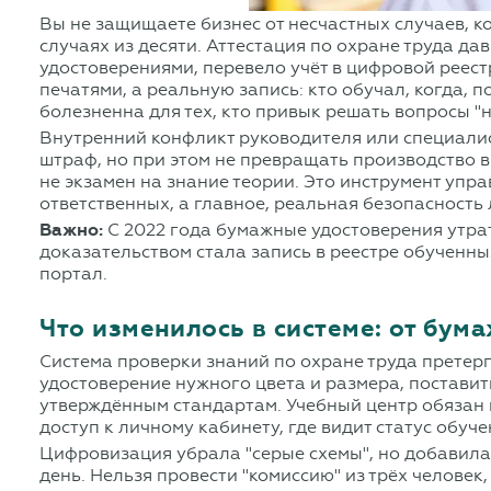
Вы не защищаете бизнес от несчастных случаев, ко
случаях из десяти. Аттестация по охране труда д
удостоверениями, перевело учёт в цифровой реест
печатями, а реальную запись: кто обучал, когда, 
болезненна для тех, кто привык решать вопросы "н
Внутренний конфликт руководителя или специалист
штраф, но при этом не превращать производство в 
не экзамен на знание теории. Это инструмент упра
ответственных, а главное, реальная безопасность
Важно:
С 2022 года бумажные удостоверения утра
доказательством стала запись в реестре обученн
портал.
Что изменилось в системе: от бум
Система проверки знаний по охране труда претер
удостоверение нужного цвета и размера, поставит
утверждённым стандартам. Учебный центр обязан 
доступ к личному кабинету, где видит статус обуч
Цифровизация убрала "серые схемы", но добавила 
день. Нельзя провести "комиссию" из трёх челове