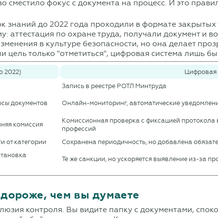
о сместило фокус с документа на процесс. И это прави
к знаний до 2022 года проходили в формате закрытых 
му:
аттестация по охране труда
, получали документ и в
менения в культуре безопасности, но она делает проз
ли цель только "отметиться", цифровая система лишь б
о 2022)
Цифровая 
Запись в реестре РОТЛ Минтруда
осы документов
Онлайн-мониторинг, автоматические уведомлени
Комиссионная проверка с фиксацией протокола в
енняя комиссия
профессий
ти от категории
Сохранена периодичность, но добавлена обязат
становка
Те же санкции, но ускоряется выявление из-за п
дороже, чем вы думаете
юзия контроля. Вы видите папку с документами, спок