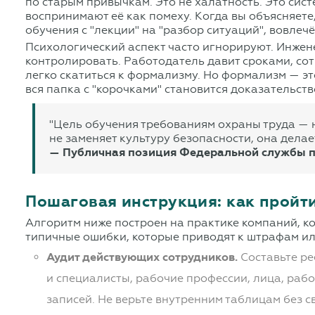
по старым привычкам. Это не халатность. Это сис
воспринимают её как помеху. Когда вы объясняете
обучения с "лекции" на "разбор ситуаций", вовлечё
Психологический аспект часто игнорируют. Инжене
контролировать. Работодатель давит сроками, со
легко скатиться к формализму. Но формализм — эт
вся папка с "корочками" становится доказательст
"Цель обучения требованиям охраны труда — 
не заменяет культуру безопасности, она делае
— Публичная позиция Федеральной службы по 
Пошаговая инструкция: как пройт
Алгоритм ниже построен на практике компаний, к
типичные ошибки, которые приводят к штрафам и
Аудит действующих сотрудников.
Составьте ре
и специалисты, рабочие профессии, лица, раб
записей. Не верьте внутренним таблицам без с