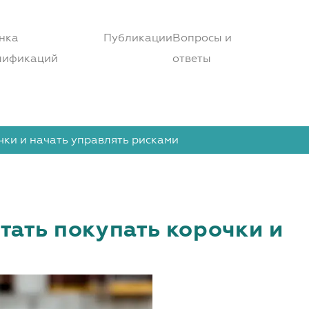
нка
Публикации
Вопросы и
лификаций
ответы
очки и начать управлять рисками
стать покупать корочки и