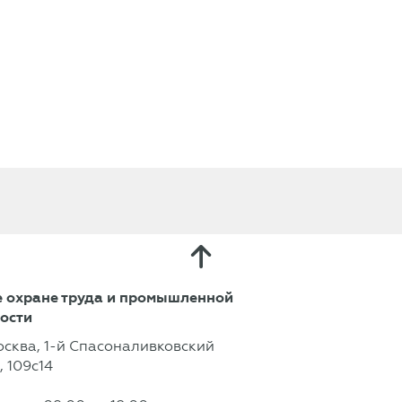
 охране труда и промышленной
ости
осква, 1-й Спасоналивковский
 109с14