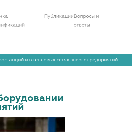
нка
Публикации
Вопросы и
лификаций
ответы
останций и в тепловых сетях энергопредприятий
оборудовании
иятий