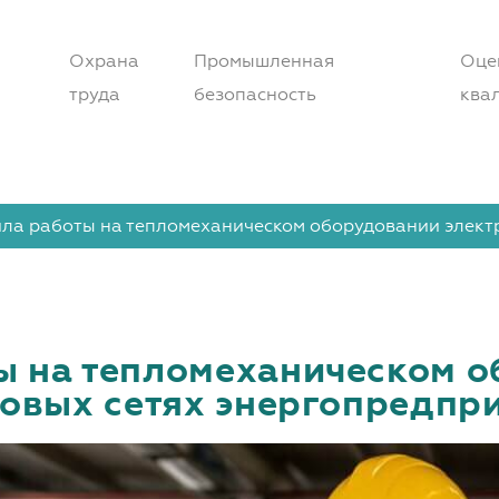
Охрана
Промышленная
Оце
труда
безопасность
ква
ла работы на тепломеханическом оборудовании электр
ы на тепломеханическом 
ловых сетях энергопредпр