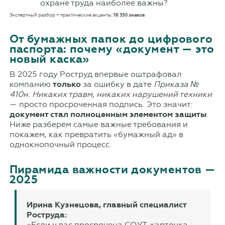
Экспертный разбор + практические акценты,
18 350 знаков
От бумажных папок до цифрового
паспорта: почему
документ — это
новый каска
В 2025 году Роструд впервые оштрафовал
компанию
только
за ошибку в дате
Приказа №
410н
.
Никаких травм, никаких нарушений техники
— просто просроченная подпись. Это значит:
документ стал полноценным элементом защиты
.
Ниже разберём самые важные требования и
покажем, как превратить «бумажный ад» в
однокнопочный процесс.
Пирамида важности документов —
2025
Ирина Кузнецова, главный специалист
Роструда:
«Если у вас просрочена СОУТ-карточка